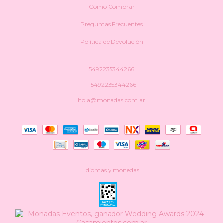
Cómo Comprar
Preguntas Frecuentes
Política de Devolución
5492235344266
+5492235344266
hola@monadas.com.ar
Idiomas y monedas