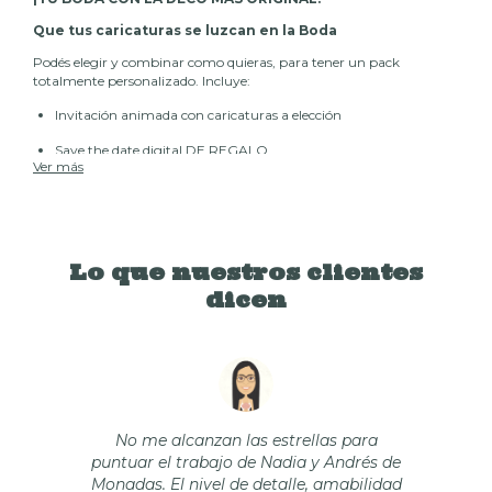
Que tus caricaturas se luzcan en la Boda
Podés elegir y combinar como quieras, para tener un pack
totalmente personalizado. Incluye:
Invitación animada con caricaturas
a elección
Save the date digital DE REGALO
Ver más
Archivo imprimible: números de mesa con caricatura
Archivo imprimible: menú de barra con caricatura
Archivo imprimible: carteles para baños con caricatura
Lo que nuestros clientes
¡DE REGALO!
dicen
Save the date (imagen digital) para anunciar la fecha a los
invitados.
* Detalles invitación: Mapa animado, caricaturas de hijos/as o
mascotas con costo adicional.
No me alcanzan las estrellas para
* La gráfica es imprimible, diseñada para imprimir en hojas
puntuar el trabajo de Nadia y Andrés de
tamaño A3.
Monadas. El nivel de detalle, amabilidad