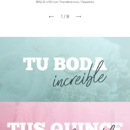
$152.31 USD
con
Transferencia / Depósito
1
/
8