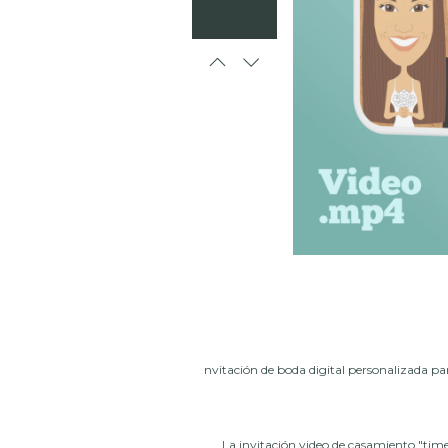
nvitación de boda digital personalizada pa
La invitación video de casamiento "time