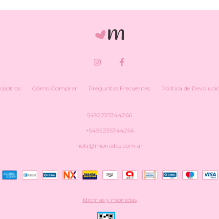
osotros
Cómo Comprar
Preguntas Frecuentes
Política de Devoluci
5492235344266
+5492235344266
hola@monadas.com.ar
Idiomas y monedas