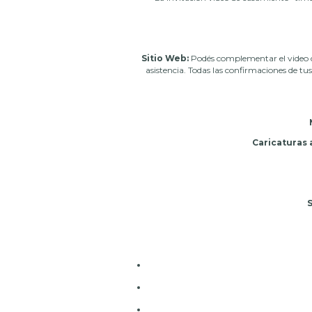
Sitio Web:
Podés complementar el video co
asistencia. Todas las confirmaciones de t
Caricaturas 
S