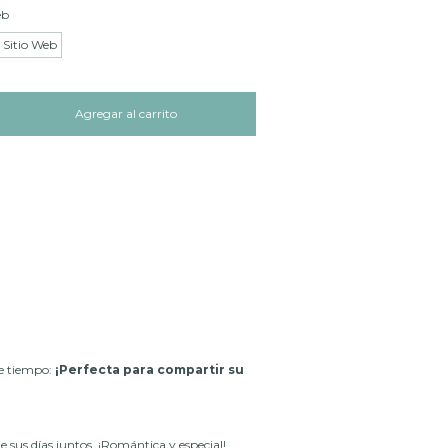
eb
 Sitio Web
de tiempo:
¡Perfecta para compartir su
 sus días juntos. ¡Romántica y especial!