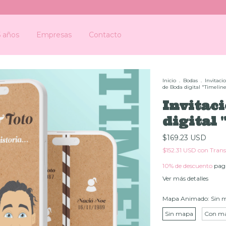
Invit
5 años
Empresas
Contacto
Inicio
.
Bodas
.
Invitaci
de Boda digital "Timelin
Invitac
digital 
$169.23 USD
$152.31 USD
con
Trans
10% de descuento
paga
Ver más detalles
Mapa Animado:
Sin 
Sin mapa
Con m