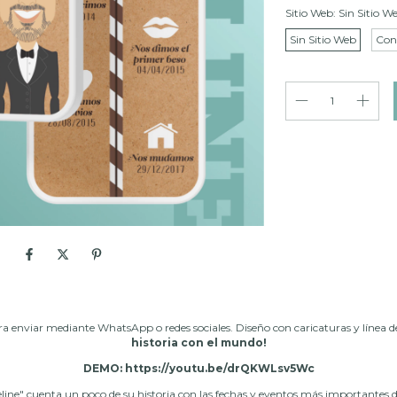
Sitio Web:
Sin Sitio W
Sin Sitio Web
Con
ra enviar mediante WhatsApp o redes sociales. Diseño con caricaturas y línea 
historia con el mundo!
DEMO:
https://youtu.be/drQKWLsv5Wc
line" cuenta un poco de su historia con las fechas y eventos más importantes de