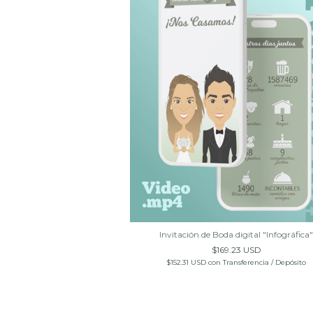
a digital "Viajeros"
Invitación de Boda digital "Infográfica"
.23 USD
$169.23 USD
nsferencia / Depósito
$152.31 USD
con
Transferencia / Depósito