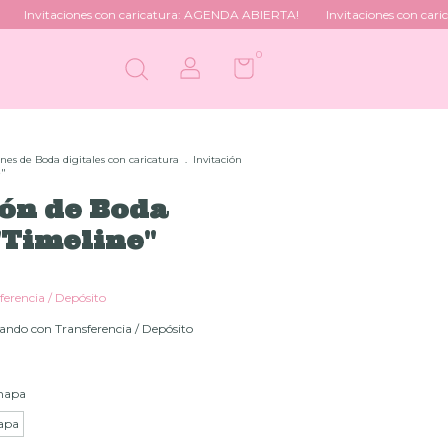
aciones con caricatura: AGENDA ABIERTA!
Invitaciones con caricatura:
0
ones de Boda digitales con caricatura
.
Invitación
e"
ión de Boda
"Timeline"
ferencia / Depósito
ndo con Transferencia / Depósito
mapa
apa