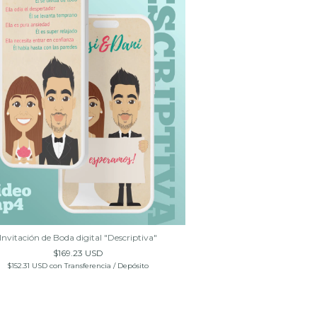
Invitación de Boda digital "Descriptiva"
Invitación de Boda
$169.23 USD
$169.2
$152.31 USD
con
Transferencia / Depósito
$152.31 USD
con
Tran