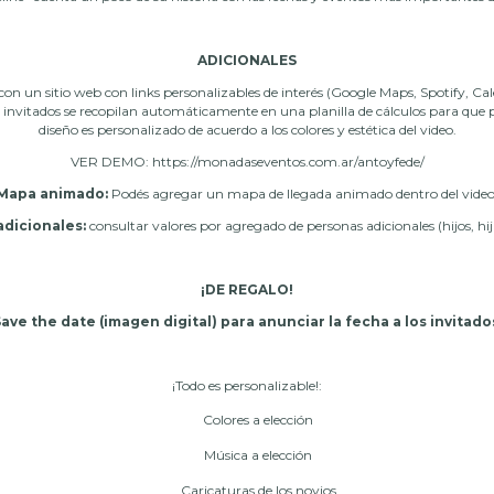
ADICIONALES
n un sitio web con links personalizables de interés (Google Maps, Spotify, Cal
us invitados se recopilan automáticamente en una planilla de cálculos para que
diseño es personalizado de acuerdo a los colores y estética del video.
VER DEMO: https://monadaseventos.com.ar/antoyfede/
Mapa animado:
Podés agregar un mapa de llegada animado dentro del video
adicionales:
consultar valores por agregado de personas adicionales (hijos, hi
¡DE REGALO!
ave the date (imagen digital) para anunciar la fecha a los invitado
¡Todo es personalizable!:
Colores a elección
Música a elección
Caricaturas de los novios