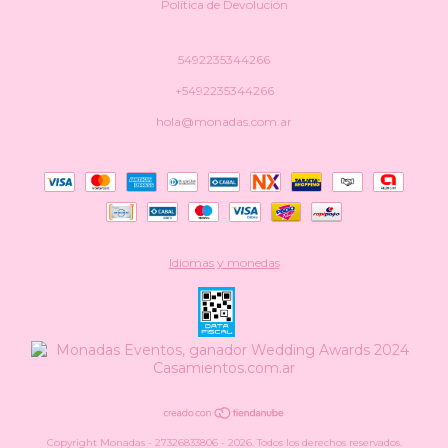
Política de Devolución
5492235344266
+5492235344266
hola@monadas.com.ar
Idiomas y monedas
Copyright Monadas - 27326833806 - 2026. Todos los derechos reservados.