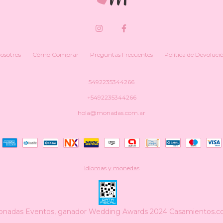
osotros
Cómo Comprar
Preguntas Frecuentes
Política de Devoluci
5492235344266
+5492235344266
hola@monadas.com.ar
Idiomas y monedas