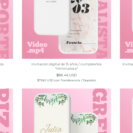
ños
Invitación digital de 15 años / cumpleaños
Invita
"Minimalista"
$88.46 USD
$79.61 USD
con
Transferencia / Depósito