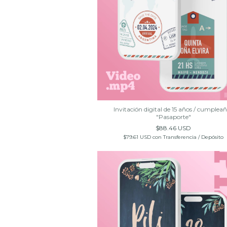
Invitación digital de 15 años / cumplea
"Pasaporte"
$88.46 USD
$79.61 USD
con
Transferencia / Depósito