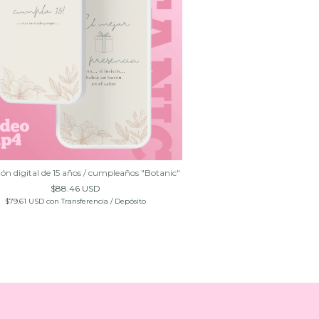
ión digital de 15 años / cumpleaños "Botanic"
$88.46 USD
$79.61 USD
con
Transferencia / Depósito