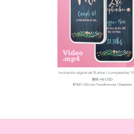
Invitación digital de 15 años / cumpleaños "
$88.46 USD
$79.61 USD
con
Transferencia / Depósito