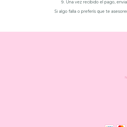
Una vez recibido el pago, env
Si algo falla o preferís que te ases
N