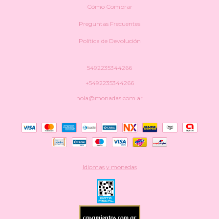
Cómo Comprar
Preguntas Frecuentes
Política de Devolución
5492235344266
+5492235344266
hola@monadas.com.ar
Idiomas y monedas