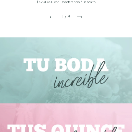
$152.31 USD
con
Transferencia / Depósito
1
/
8