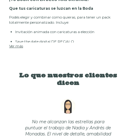
Que tus caricaturas se luzcan en la Boda
Podés elegir y combinar como quieras, para tener un pack
totalmente personalizado. Incluye:
Invitación animada con caricaturas
a elección
Save the date digital DE REGALO
Ver más
Archivo imprimible: números de mesa con caricatura
Archivo imprimible: menú de barra con caricatura
Archivo imprimible: carteles para baños con caricatura
Lo que nuestros clientes
¡DE REGALO!
dicen
Save the date (imagen digital) para anunciar la fecha a los
invitados.
* Detalles invitación: Mapa animado, caricaturas de hijos/as o
mascotas con costo adicional.
No me alcanzan las estrellas para
* La gráfica es imprimible, diseñada para imprimir en hojas
puntuar el trabajo de Nadia y Andrés de
tamaño A3.
Monadas. El nivel de detalle, amabilidad