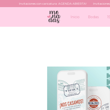
Invitaciones con caricatura: AGENDA ABIERTA!
Invitaciones con 
Inicio
Bodas
1