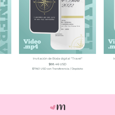
Invitación de Boda digital "Travel"
I
$88.46 USD
$79.61 USD
con
Transferencia / Depósito