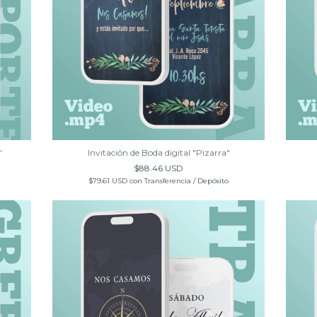
"
Invitación de Boda digital "Pizarra"
$88.46 USD
$79.61 USD
con
Transferencia / Depósito