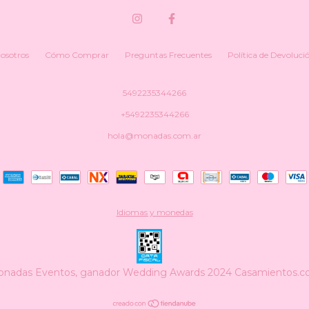
osotros
Cómo Comprar
Preguntas Frecuentes
Política de Devoluci
5492235344266
+5492235344266
hola@monadas.com.ar
Idiomas y monedas