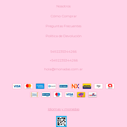
Nosotros
Cómo Comprar
Preguntas Frecuentes
Política de Devolución
5492235344266
+5492235344266
hola@monadas.com.ar
Idiomas y monedas