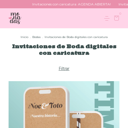
Invitaciones con caricatura: AGENDA ABIERTA!
Invitaciones 
0
Inicio
.
Bodas
.
Invitaciones de Boda digitales con caricatura
Invitaciones de Boda digitales
con caricatura
Filtrar