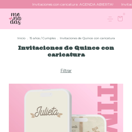
Invitaciones con caricatura: AGENDA ABIERTA!
Invitacion
0
Inicio
.
15 años / Cumples
.
Invitaciones de Quince con caricatura
Invitaciones de Quince con
caricatura
Filtrar