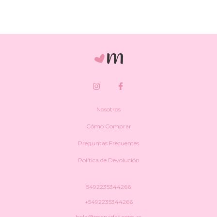
Nosotros
Cómo Comprar
Preguntas Frecuentes
Política de Devolución
5492235344266
+5492235344266
hola@monadas.com.ar